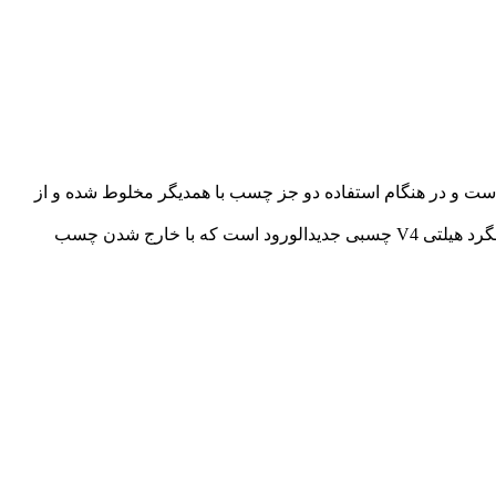
صل شده است و در هنگام استفاده دو جز چسب با همدیگر مخلوط شده و از
طراحی چسب جدید هیلتی re 500 v4 مانند دیگر چسب های سوسیج هیلتی است اما ویژگی های منحصر به فرد خود را دارد. چسب کاشت میلگرد هیلتی V4 چسبی جدیدالورود است که با خارج شدن چسب