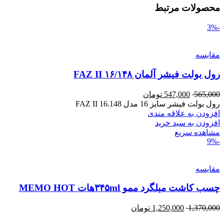
محصولات مرتبط
-3%
مقایسه
رول بولت فیشر آلمان ۱۶/۱۴۸ FAZ II
565,000
547,000
تومان
رول بولت فیشر سایز 16 مدل FAZ II 16.148
افزودن به علاقه مندی
افزودن به سبد خرید
مشاهده سریع
-9%
مقایسه
چسب کاشت میلگرد ممو ۳۴۵mlهات MEMO HOT
1,370,000
1,250,000
تومان