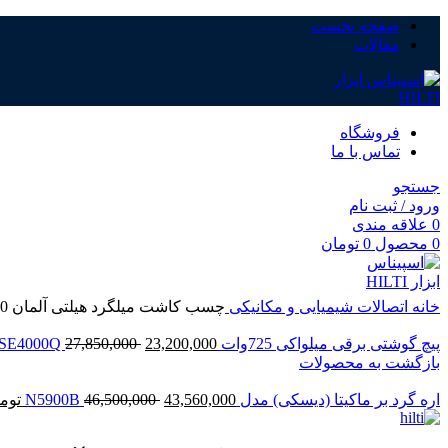
صفحه نخست
مقالات
فروشگاه
تماس با ما
جستجو
ورود / ثبت نام
0
علاقه مندی
بزرگنمایی تصویر
0
محصول
0
تومان
خانه
اتصالات شیمیایی و مکانیکی
چسب کاشت میلگرد هیلتی آلمان HILTI-RE 500
پیچ گوشتی برقی میلواکی 725وات DWSE4000Q
23,200,000
27,850,000
بازگشت به محصولات
اره گرد بر ماکیتا (دیسکی) مدل N5900B
43,560,000
46,500,000
توم