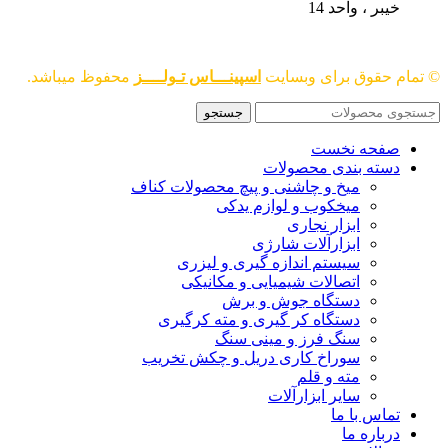
خیبر ، واحد 14
© تمام حقوق برای وبسایت
اسپینـــاس تـولــــز
محفوظ میباشد.
جستجو
صفحه نخست
دسته بندی محصولات
میخ و چاشنی و پیچ محصولات کناف
میخکوب و لوازم یدکی
ابزار نجاری
ابزارآلات شارژی
سیستم اندازه گیری و لیزری
اتصالات شیمیایی و مکانیکی
دستگاه جوش و برش
دستگاه کر گیری و مته کرگیری
سنگ فرز و مینی سنگ
سوراخ کاری دریل و چکش تخریب
مته و قلم
سایر ابزارآلات
تماس با ما
درباره ما