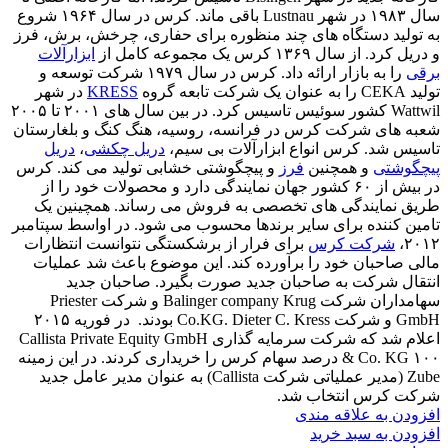
سال ۱۹۸۳ در شهر Lustnau باقی ماند. کرس در سال ۱۹۶۴ شروع
به تولید دستگاه های چند منظوره برای حفاری، چرخش، برش، فرز
و دریل کرد. از سال ۱۳۶۹ کرس یک مجموعه کامل از
ابزارآلات
برقی
را به بازار ارائه داد. کرس در سال ۱۹۷۹ شرکت توسعه و
تولید CEKA را به عنوان یک شرکت تابعه گروه
KRESS
در شهر
Wattwil کشور سوئیس تاسیس کرد. در بین سال های ۲۰۰۱ تا ۲۰۰۵
شعبه های شرکت کرس در فرانسه، روسیه، هنگ کنگ و بلغارستان
تاسیس شد. کرس انواع ابزارآلات بی سیم،
دریل چکشی
،
دریل
پیچگوشتی
و همچنین
فرز
و پیچگوشتی خشابی تولید می کند. کرس
در بیش از ۶۰ کشور جهان نمایندگی دارد و محصولات خود را از
طریق نمایندگی های تخصصی به فروش می رساند. همچینین یک
تامین کننده برای سایر برندها محسوب می شود. در اواسط سپتامبر
۲۰۱۲،
شرکت کرس
برای فرار از برشکستگی نتوانست انتظارات
مالی صاحبان خود را برآورده کند. این موضوع باعث شد عملیات
انتقال شرکت به صاحبان جدید صورت بگیرد. صاحبان جدید
سهامداران شرکت Balinger company Krug و شرکت Priester
GmbH و شرکت Co.KG. Dieter C. Kress بودند. در فوریه ۲۰۱۵
اعلام شد که شرکت سرمایه گذاری Callista Private Equity GmbH
& Co. KG ۱۰۰ درصد سهام کرس را خریداری کردند. در این زمینه
Zube (مدیر عملیاتی شرکت Callista) به عنوان مدیر عامل جدید
شرکت کرس انتخاب شد.
افزودن به علاقه مندی
افزودن به سبد خرید