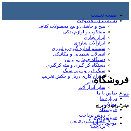
صفحه نخست
دسته بندی محصولات
میخ و چاشنی و پیچ محصولات کناف
میخکوب و لوازم یدکی
ابزار نجاری
ابزارآلات شارژی
سیستم اندازه گیری و لیزری
اتصالات شیمیایی و مکانیکی
دستگاه جوش و برش
دستگاه کر گیری و مته کرگیری
سنگ فرز و مینی سنگ
سوراخ کاری دریل و چکش تخریب
فروشگاه
مته و قلم
سایر ابزارآلات
تماس با ما
close
درباره ما
مقالات
فیلتر موجودی و حراج
فروشگاه
روش پرداخت
فروش ویژه
حساب کاربری من
موجود در انبار
پرداخت