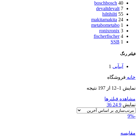
bosch
bosch
40
devalt
devalt
7
hilti
hilti
55
makita
makita
24
metabo
metabo
1
ronix
ronix
3
fischer
fischer
4
SSB
1
فیلتر رنگ
آبی
آبی
1
خانه
فروشگاه
نمایش 1–12 از 197 نتیجه
مشاهده فیلترها
نمایش
9
24
36
-9%
مقایسه