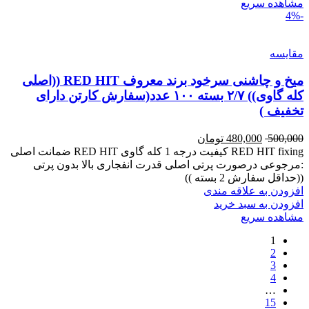
مشاهده سریع
-4%
مقایسه
میخ و چاشنی سرخود برند معروف RED HIT ((اصلی
کله گاوی)) ۲/۷ بسته ۱۰۰ عدد(سفارش کارتن دارای
تخفیف )
500,000
480,000
تومان
RED HIT fixing کیفیت درجه 1 کله گاوی RED HIT ضمانت اصلی
:مرجوعی درصورت پرتی اصلی قدرت انفجاری بالا بدون پرتی
((حداقل سفارش 2 بسته ))
افزودن به علاقه مندی
افزودن به سبد خرید
مشاهده سریع
1
2
3
4
…
15