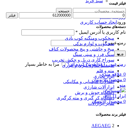
سبد خرید
فیلتر قیمت
جستجو
حداقل
حداکثر
فیلتر
ورود / ثبت نام
قیمت
قیمت
ورود
ایجاد حساب کاربری
دسته‌های محصولات
نام کاربری یا آدرس ایمیل
*
میخکوب و‌منگنه کوب بادی
رمز عبور
*
میخکوب و لوازم یدکی
میخ و چاشنی و پیچ محصولات کناف
ورود
سنگ فرز و مینی سنگ
سوراخ کاری دریل و چکش تخریب
رمز عبور را فراموش کرده اید؟
مرا به خاطر بسپار
سیستم اندازه گیری و لیزری
مته و قلم
0
علاقه مندی
ابزار نجاری
0
محصول
0
تومان
اتصالات شیمیایی و مکانیکی
منو
ابزارآلات شارژی
دستگاه جوش و برش
دستگاه کر گیری و مته کرگیری
0
محصول
0
تومان
سایر ابزارآلات
فیلتر برند محصولات
AEG
AEG
2