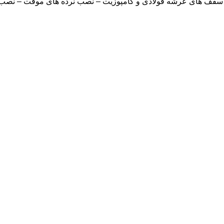
سقف های عرشه فولادی و کامپوزیت – نصب نرده های موقت – نصب پایه