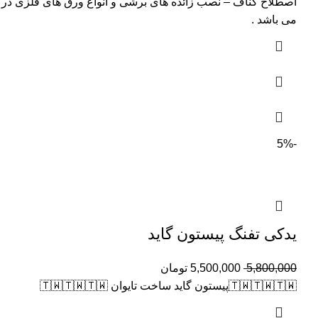
اصطلاح کناف – نصب زائده های برشی و انواع ورق های فلزی در 
می باشد .
-5%
یدکی تفنگ پیستون گاید
5,800,000
5,500,000
تومان
🇹🇼🇹🇼🇹🇼پیستون گاید ساخت تایوان 🇹🇼🇹🇼🇹🇼