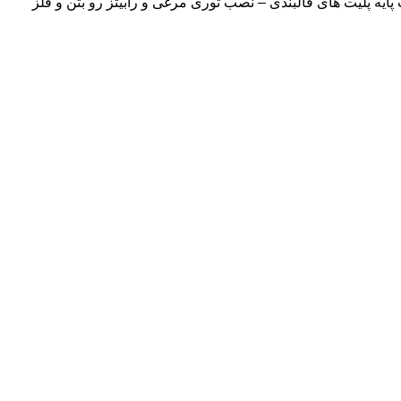
 پلیت های قالبندی – نصب توری مرغی و رابیتز رو بتن و فلز