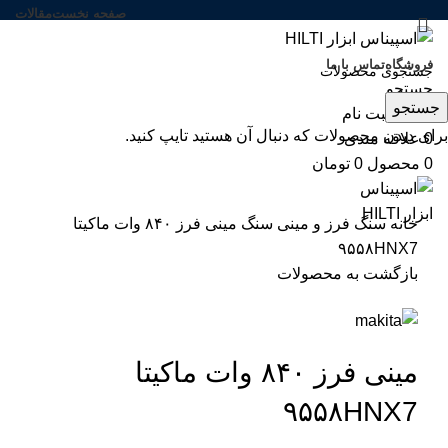
صفحه نخست
مقالات
فروشگاه
تماس با ما
ویژه
جستجو
جستجو
ورود / ثبت نام
برای دیدن محصولات که دنبال آن هستید تایپ کنید.
0
علاقه مندی
بزرگنمایی تصویر
0
محصول
0
تومان
خانه
سنگ فرز و مینی سنگ
مینی فرز ۸۴۰ وات ماکیتا
۹۵۵۸HNX7
بازگشت به محصولات
مینی فرز ۸۴۰ وات ماکیتا
۹۵۵۸HNX7