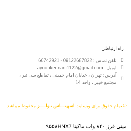
حساب کاربری
شیوه پرداخت
قوانین و مقررات
فروشـــگاه
راه ارتباطی
تلفن تماس : 09122687822 - 66742921
ایمیل : ayuobkermani1122@gmail.com
آدرس : تهران ، خیابان امام خمینی ، تقاطع سی تیر ،
مجتمع خیبر ، واحد 14
© تمام حقوق برای وبسایت
اسپینـــاس تـولــــز
محفوظ میباشد.
مینی فرز ۸۴۰ وات ماکیتا ۹۵۵۸HNX7