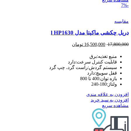
-7%
مقایسه
دریل چکشی ماکیتا مدل l HP1630
17,800,000
16,500,000
تومان
منبع تغذیه:برق
قابلیت کنترل سرعت:دارد
سیستم گردش:راست گرد، چپ گرد
قفل سوییچ:دارد
بازه توان:400 تا 800
ولتاژ:180-240
افزودن به علاقه مندی
افزودن به سبد خرید
مشاهده سریع