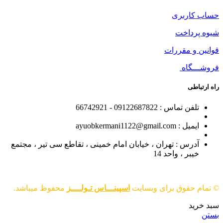
حساب کاربری
شیوه پرداخت
قوانین و مقررات
فروشـــگاه
راه ارتباطی
تلفن تماس : 09122687822 - 66742921
ایمیل : ayuobkermani1122@gmail.com
آدرس : تهران ، خیابان امام خمینی ، تقاطع سی تیر ، مجتمع
خیبر ، واحد 14
© تمام حقوق برای وبسایت
اسپینـــاس تـولــــز
محفوظ میباشد.
سبد خرید
بستن