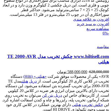
رونیکس کد 2214 ابزاری مناسب برای سوراخکاری در انواع سطوح
چوبی و فلزی است. این دریل چکشی 2 کیلوگرم وزن دارد و در ابعاد
کوچک 25 × 25 × 7 سانتی‌مترتولید می‌شود. حداکثر قطر
سوراخکاری آن در چوب 25 میلی‌مترو در فلز 13 میلی‌متراست.
افزودن به علاقه مندی
افزودن به سبد خرید
مشاهده سریع
-6%
مقایسه
www.hiltisell.com چکش تخریب مدل TE 2000-AVR
هیلتی
628,000,000
588,000,000
تومان
AVR» یکی از محصولات موفق شرکت
«هیلتی» (Hilti)
دستگاه
تخریب در کلاس کاری 20 کیلوگرمی است. از
دریل
هیلتی
مدل TE
2000-AVR برای تخریب گسترده بتن استفاده می‌شود. این دستگاه
تخریب دارای بالاترين ميزان انرژي هر ضربه در کلاس 20 کيلويي
است. از کاربردهای خاص این
دریل بتن کن
می‌توان به تخریب روی
شبکه آرماتور، تخریب پله، رایزرها و چاه و کندن آسفالت اشاره کرد.
این
چکش تخریب
هیلتی
دارای بهترین عملکرد در کلاس کاری خود
به سبب وجود تکنولوژی HI DRIVE است.