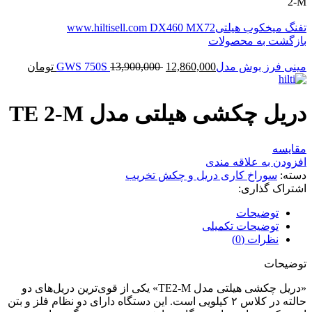
2-M
تفنگ میخکوب هیلتیwww.hiltisell.com DX460 MX72
بازگشت به محصولات
مینی فرز بوش مدلGWS 750S
12,860,000
13,900,000
تومان
دریل چکشی هیلتی مدل TE 2-M
مقایسه
افزودن به علاقه مندی
دسته:
سوراخ کاری دریل و چکش تخریب
اشتراک گذاری:
توضیحات
توضیحات تکمیلی
نظرات (0)
توضیحات
«دریل چکشی هیلتی مدل TE2-M» یکی از قوی‌ترین دریل‌های دو
حالته در کلاس ۲ کیلویی است. این دستگاه دارای دو نظام فلز و بتن