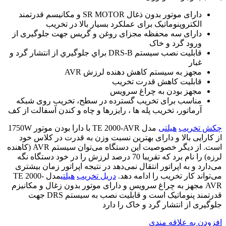
دارای موتور بدون ذغال SR MOTOR و مکانیسم قدرتمند
الکتروپنوماتیک برای عملکرد بسیار بالا در تخریب
دارای سه محفظه مجزای روغن و گریس جهت جلوگیری از
ورود گرد و خاک
قابليت نصب سيستم DRS-B براي جلوگيري از انتشار گرد و
غبار
مجهز به سيستم کاهش دهنده لرزش AVR
قابليت کاهش قدرت تخريب
مجهز بودن به چراغ سرويس
مناسب برای تخریب گسترده در سطح، تخریب روی شبکه
آرماتور، تخریب پله ها ، رایزرها و چاه و کندن آسفالت از کف
چکش تخریب
هیلتی
مدل TE 2000-AVR با دارا بودن موتور 1750W
از کارایی بالا و دارای بهترین نسبت وزن به قدرت در کلاس خود
است. از دیگر خصوصیت این دستگاه می‌توان سیستم AVR (کاهنده
لرزه) را نام برد که تقریبا 70 درصد لرزش را در خود دستگاه نگه
می‌دارد و به اپراتور انتقال نمی‌دهد در نتیجه اپراتور زمان بیشتری
می‌تواند کار تخریب را ادامه دهد.
دریل تخریب
هیلتی
مدل TE 2000-
AVR مجهز به چراغ سرویس و دارای موتور بدون زغال و مکانیزم
قدرتمند پنوماتیک است و قابلیت نصب به سیستم DRS جهت
جلوگیری از انتشار گرد و خاک را دارد
افزودن به علاقه مندی