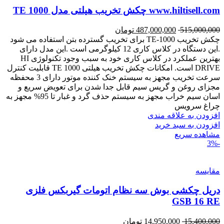
www.hiltisell.com چکش تخریب هیلتی مدل TE 1000
515,000,000
487,000,000
تومان
چکش تخریب TE-1000 برای تخریب گسترده بتن استفاده می شود
.این دستگاه در کلاس کاری 12 کیلوگرمی است .این مدل دارای
بهترین عملکرد در کلاس کاری خود به سبب وجود تکنولوژی HI
DRIVE است. امکانات چکش تخریب هیلتی TE 1000 قابلیت کنترل
سرعت تخریب مجهز به سیستم خنک کننده موتور دارای 3 محفظه
مجزای روغن و گریس سیم قابل جدا شدن برای تعویض سریع و
اسان سیم خراب مجهز به سیستم حذف گرد و غبار تا 95% مجهز به
چراغ سرویس
افزودن به علاقه مندی
افزودن به سبد خرید
مشاهده سریع
-3%
مقایسه
دریل چکشی بوش سه نظام اتومات گیربکس فلزی
GSB 16 RE
15,400,000
14,950,000
تومان