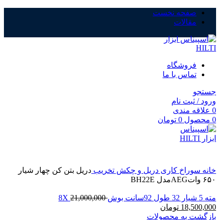
صفحه نخست
مقالات
-10%
فروشگاه
تماس با ما
جستجو
ورود / ثبت نام
0
علاقه مندی
0
محصول
0
تومان
بزرگنمایی تصویر
خانه
سوراخ کاری دریل و چکش تخریب
دریل بتن کن چهار شیار
۶۵۰ واتAEGمدل BH22E
مته 5 شیار 32 طول 92سانت بوش8X
21,000,000
18,500,000
تومان
بازگشت به محصولات