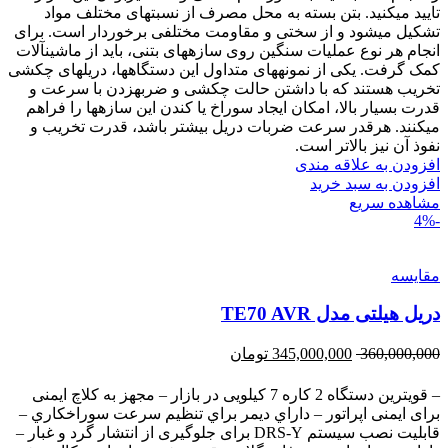
تایید میکنید. بتن بسته به محل مصرف از نسبتهای مختلف مواد
تشکیل میشود و از سختی و مقاومت مختلفی برخوردار است. برای
انجام هر نوع عملیات سنگین روی سازههای بتنی، باید از ماشینآلات
کمک گرفت. یکی از نمونههای متداول این دستگاهها، دریلهای چکشی
تخریب هستند که با داشتن حالت چکشی و ضربهزدن با سرعت و
قدرت بسیار بالا، امکان ایجاد سوراخ یا کندن این سازهها را فراهم
میکنند. هرقدر سرعت ضربات دریل بیشتر باشد، قدرت تخریب و
نفوذ آن نیز بالاتر است.
افزودن به علاقه مندی
افزودن به سبد خرید
مشاهده سریع
-4%
مقایسه
دریل هیلتی مدل TE70 AVR
360,000,000
345,000,000
تومان
– قویترین دستگاه 2 کاره 7 کیلویی در بازار – مجهز به کلاچ ایمنی
برای ایمنی اپراتور – داراي ديمر براي تنظيم سرعت سوراخکاري –
قابلیت نصب سیستم DRS-Y برای جلوگیری از انتشار گرد و غبار –