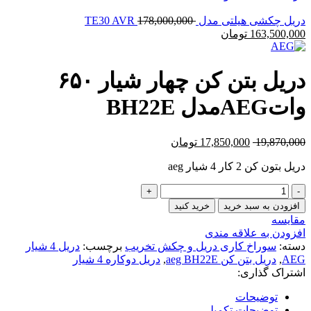
دریل چکشی هیلتی مدل TE30 AVR
178,000,000
163,500,000
تومان
دریل بتن کن چهار شیار ۶۵۰
واتAEGمدل BH22E
19,870,000
17,850,000
تومان
دریل بتون کن 2 کار 4 شیار aeg
افزودن به سبد خرید
خرید کنید
مقایسه
افزودن به علاقه مندی
دسته:
سوراخ کاری دریل و چکش تخریب
برچسب:
دریل 4 شیار
AEG
,
دریل بتن کن aeg BH22E
,
دریل دوکاره 4 شیار
اشتراک گذاری:
توضیحات
توضیحات تکمیلی