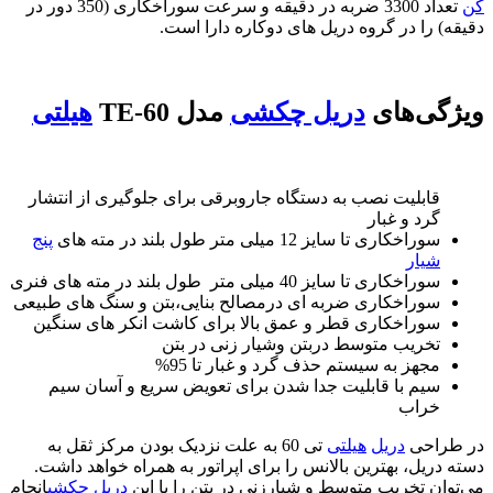
کن
تعداد 3300 ضربه در دقیقه و سرعت سوراخکاری (350 دور در
دقیقه) را در گروه دریل های دوکاره دارا است.
ویژگی‌های
دریل چکشی
مدل TE-60
هیلتی
قابلیت نصب به دستگاه جاروبرقی برای جلوگیری از انتشار
گرد و غبار
سوراخکاری تا سایز 12 میلی متر طول بلند در مته های
پنج
شیار
سوراخکاری تا سایز 40 میلی متر طول بلند در مته های فنری
سوراخکاری ضربه ای درمصالح بنایی،بتن و سنگ های طبیعی
سوراخکاری قطر و عمق بالا برای کاشت انکر های سنگین
تخریب متوسط دربتن وشیار زنی در بتن
مجهز به سیستم حذف گرد و غبار تا 95%
سیم با قابلیت جدا شدن برای تعویض سریع و آسان سیم
خراب
در طراحی
دریل
هیلتی
تی 60 به علت نزدیک بودن مرکز ثقل به
دسته دریل، بهترین بالانس را برای اپراتور به همراه خواهد داشت.
می‌توان تخریب متوسط و شیارزنی در بتن را با این
دریل چکشی
انجام