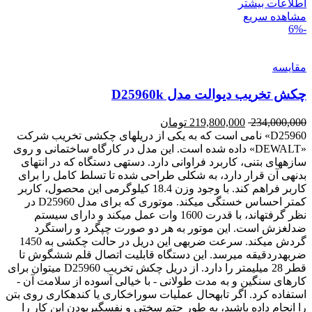
اطلاعات بیشتر
مشاهده سریع
-6%
مقایسه
چکش تخریب دیوالت مدل D25960k
234,000,000
219,800,000
تومان
D25960» نامی است که به یکی از دریل‎های چکشی تخریب شرکت
«DEWALT» داده شده است. این مدل در کارگاه ساختمانی و روی
سازههای بتنی، کاربرد فراوانی دارد. دستهی دستگاه که در انتهای
بدنهی آن قرار دارد، به شکلی طراحی شده تا تسلط کامل را برای
کاربر فراهم کند. با وجود وزن 18.4 کیلوگرمی این محصول، کاربر
کمتر احساس خستگی میکند. موتوری که برای مدل D25960 در
نظر گرفتهاند، با قدرت 1600 وات عمل میکند و دارای سیستم
ضدلغزش است. این موتور به هر دو صورت چپگرد و راستگرد
گردش میکند. سرعت ضربهی این دریل در حالت چکشی به 1450
ضربهدردقیقه میرسد. این دستگاه قابلیت اتصال قلم ششگوش تا
قطر 28 میلیمتر را دارد. از دریل چکش تخریب D25960 میتوان برای
کارهای سنگین و به مدت طولانی - با خیالی آسوده از سلامت آن -
استفاده کرد. اگر تابهحال عملیات سوراخکاری یا کندهکاری روی بتن
را انجام داده باشید، به طور حتم سختی و نفسگیربودن این کار را