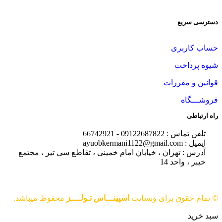
دسترسی سریع
حساب کاربری
شیوه پرداخت
قوانین و مقررات
فروشـــگاه
راه ارتباطی
تلفن تماس : 09122687822 - 66742921
ایمیل : ayuobkermani1122@gmail.com
آدرس : تهران ، خیابان امام خمینی ، تقاطع سی تیر ، مجتمع
خیبر ، واحد 14
© تمام حقوق برای وبسایت
اسپینـــاس تـولــــز
محفوظ میباشد.
سبد خرید