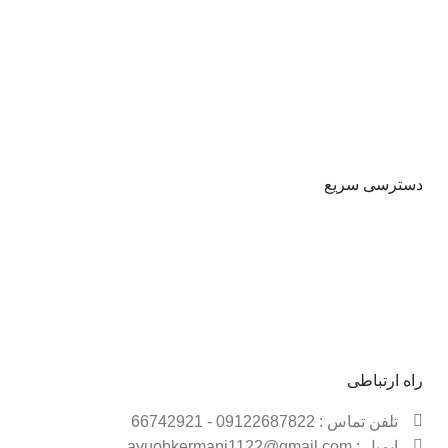
ساده به ابزاری که نیاز دارید برسید و با توجه به مشخصات هر
یک آنها را با هم مقایسه کنید و خرید خود را به سادگی انجام
دهید .
دسترسی سریع
حساب کاربری
شیوه پرداخت
قوانین و مقررات
فروشـــگاه
راه ارتباطی
تلفن تماس : 09122687822 - 66742921
ایمیل : ayuobkermani1122@gmail.com