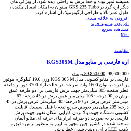
همیشه تمیز بوده و خط برش به راحتی دیده شود. از ویژگی های
دیگر اره گرد بر GKS 235 Turbo میتوان به امکان اتصال مکنده ،
طول عمر بالا و طراحی ارگونومیک آن اشاره کرد.
افزودن به علاقه مندی
افزودن به سبد خرید
مشاهده سریع
-9%
مقایسه
اره فارسی بر متابو مدل KGS305M
98,600,000
89,850,000
تومان
فارسی بر متابو کشویی مدل KGS 305 M وزن 19.6 کیلوگرم موتور
پر قدرت با توان 1600 وات سرعت در حالت آزاد 3700 دور بر دقیقه
قطر صفحه 305 میلی‌متر جهت برش فارسی بر : دو طرفه عمق
برش در 90 درجه : 105 میلی‌متر عمق برش در 45 درجه : 67
میلی‌متر عرض برش در 90 درجه: 305 میلی‌متر عرض برش در 45
درجه: 205 میلی‌متر تعویض سریع تیغه با قفل اسپیندل قابلیت
کشویی دستگاه جهت بالا بردن کارایی امکان تغییر جهت برش
فارسی بر به صورت دو طرفه ابزار های حرفه ای متابو آلمان
ساخته شده در کشور چین مجهز به لیزر به منظور برش دقیق و
لامپ LED برای روشن شدن خط برش