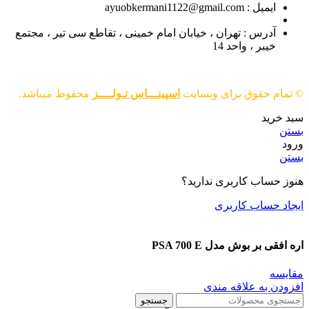
ایمیل : ayuobkermani1122@gmail.com
آدرس : تهران ، خیابان امام خمینی ، تقاطع سی تیر ، مجتمع
خیبر ، واحد 14
© تمام حقوق برای وبسایت
اسپینـــاس تـولــــز
محفوظ میباشد.
سبد خرید
بستن
ورود
بستن
هنوز حساب کاربری ندارید؟
ایجاد حساب کاربری
اره افقی بر بوش مدل PSA 700 E
مقایسه
افزودن به علاقه مندی
جستجو