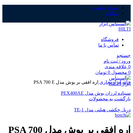
صفحه نخست
مقالات
فروشگاه
تماس با ما
جستجو
بزرگنمایی تصویر
ورود / ثبت نام
0
علاقه مندی
0
محصول
0
تومان
خانه
ابزار نجاری
اره افقی بر بوش مدل PSA 700 E
سنباده لرزان بوش مدل PEX400AE
بازگشت به محصولات
دریل چکشی هیلتی مدل TE-1
اره افقی بر بوش مدل PSA 700