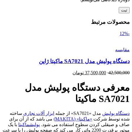
محصولات مرتبط
-12%
مقایسه
دستگاه پولیش مدل SA7021 ماکیتا ژاپن
42,500,000
37,500,000
تومان
معرفی دستگاه پولیش مدل
SA7021 ماکیتا
دستگاه پولیش
مدل «SA7021» از جمله
ابزار آلات نجاری
ساخته
شده توسط شرکت
«ماکیتا» (MAKITA)
می باشد که از آن برای
صاف و صیقلی کردن سطوح استفاده می شود.
پولیش
ماکیتا
با یک
موتور پرقدرت 2200 واتی کار می کند که صفحه پولیش را با سرعت