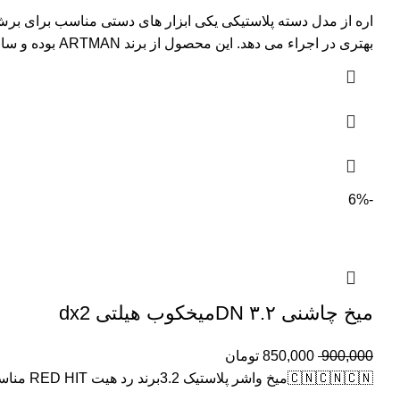
اره از مدل دسته پلاستیکی یکی ابزار های دستی مناسب برای برش 
بهتری در اجراء می دهد. این محصول از برند ARTMAN بوده و ساخت و پردازش آن در کشور چین صورت گرفته است
-6%
میخ چاشنی ۳.۲ DNمیخکوب هیلتی dx2
900,000
850,000
تومان
🇨🇳🇨🇳🇨🇳میخ واشر پلاستیک 3.2برند رد هیت RED HIT مناسب جهت استفاده در دستگاه های میخکوب برند هيلتی مدل DX460 p8 🇨🇳🇨🇳🇨🇳DX2