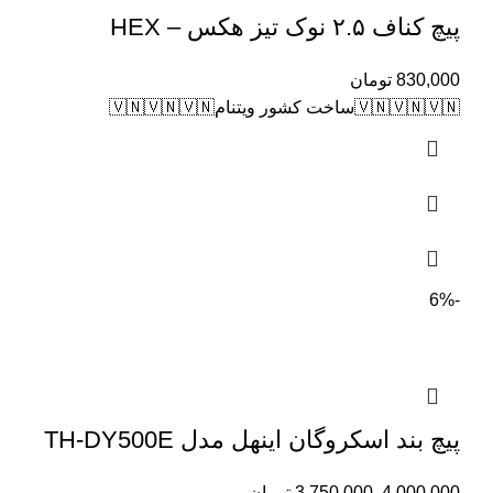
پیچ کناف ۲.۵ نوک تیز هکس – HEX
830,000
تومان
🇻🇳🇻🇳🇻🇳ساخت کشور ويتنام🇻🇳🇻🇳🇻🇳
-6%
پیچ بند اسکروگان اینهل مدل TH-DY500E
4,000,000
3,750,000
تومان