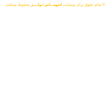
© تمام حقوق برای وبسایت
اسپینـــاس تـولــــز
محفوظ میباشد.