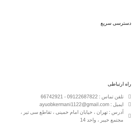
دسترسی سریع
حساب کاربری
شیوه پرداخت
قوانین و مقررات
فروشـــگاه
راه ارتباطی
تلفن تماس : 09122687822 - 66742921
ایمیل : ayuobkermani1122@gmail.com
آدرس : تهران ، خیابان امام خمینی ، تقاطع سی تیر ،
مجتمع خیبر ، واحد 14