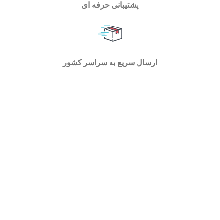
پشتیبانی حرفه ای
ارسال سریع به سراسر کشور
فروشگاه اسپیناس تولز با فعالیت در حوزه ابزارآلات کارگاهی
، خانگی و صنعتی توانسته است بستر مناسبی را برای تمام
اقشار جامعه و متخصصین اهل فن جهت بررسی و خرید انواع
ابزار فراهم سازد . در اسپیناس تولز میتوانید با یک جستجوی
ساده به ابزاری که نیاز دارید برسید و با توجه به مشخصات هر
یک آنها را با هم مقایسه کنید و خرید خود را به سادگی انجام
دهید .