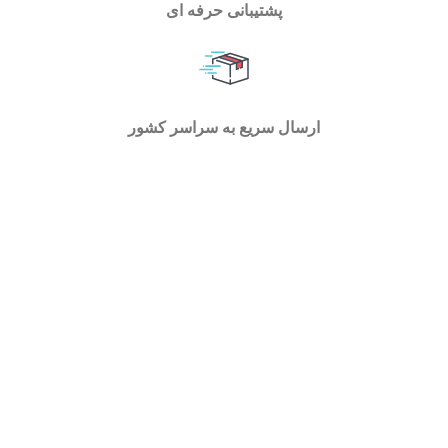
پشتیبانی حرفه ای
ارسال سریع به سراسر کشور
فروشگاه اسپیناس تولز با فعالیت در حوزه ابزارآلات کارگاهی
، خانگی و صنعتی توانسته است بستر مناسبی را برای تمام
اقشار جامعه و متخصصین اهل فن جهت بررسی و خرید انواع
ابزار فراهم سازد . در اسپیناس تولز میتوانید با یک جستجوی
ساده به ابزاری که نیاز دارید برسید و با توجه به مشخصات هر
یک آنها را با هم مقایسه کنید و خرید خود را به سادگی انجام
دهید .