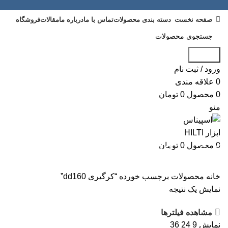
صفحه نخست
دسته بندی محصولات
تماس با ما
درباره ما
مقالات
فروشگاه
جستجو
ورود / ثبت نام
0
علاقه مندی
0
محصول
0
تومان
منو
0
محصول
0
تومان
کرگیری dd160
خانه
محصولات برچسب خورده “کرگیری dd160”
نمایش یک نتیجه
مشاهده فیلترها
نمایش
9
24
36