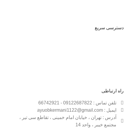
دسترسی سریع
حساب کاربری
شیوه پرداخت
قوانین و مقررات
فروشـــگاه
راه ارتباطی
تلفن تماس : 09122687822 - 66742921
ایمیل : ayuobkermani1122@gmail.com
آدرس : تهران ، خیابان امام خمینی ، تقاطع سی تیر ،
مجتمع خیبر ، واحد 14