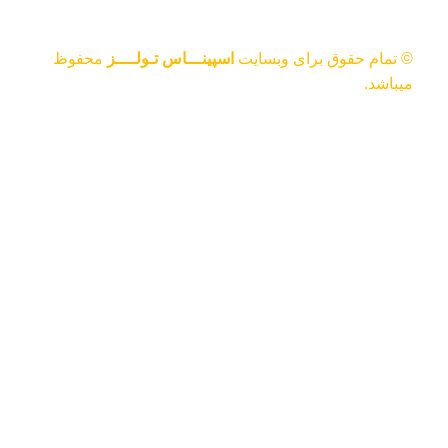
© تمام حقوق برای وبسایت
اسپینـــاس تـولــــز
محفوظ
میباشد.