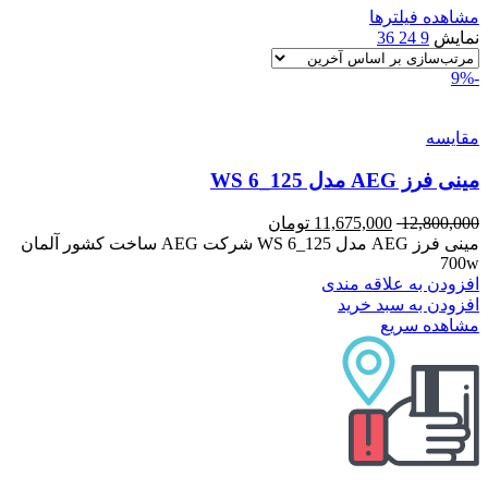
مشاهده فیلترها
نمایش
9
24
36
-9%
مقایسه
مینی فرز AEG مدل WS 6_125
12,800,000
11,675,000
تومان
مینی فرز AEG مدل WS 6_125 شرکت AEG ساخت کشور آلمان
700w
افزودن به علاقه مندی
افزودن به سبد خرید
مشاهده سریع