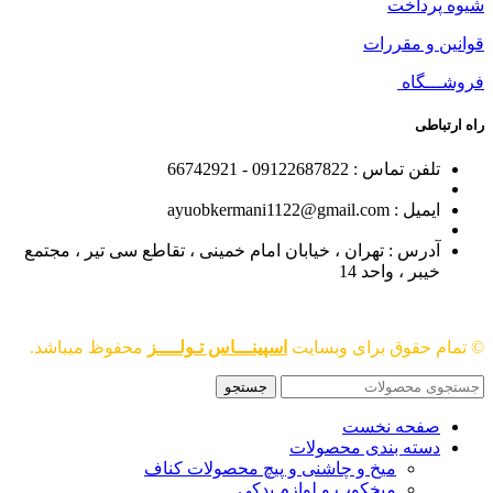
شیوه پرداخت
قوانین و مقررات
فروشـــگاه
راه ارتباطی
تلفن تماس : 09122687822 - 66742921
ایمیل : ayuobkermani1122@gmail.com
آدرس : تهران ، خیابان امام خمینی ، تقاطع سی تیر ، مجتمع
خیبر ، واحد 14
© تمام حقوق برای وبسایت
اسپینـــاس تـولــــز
محفوظ میباشد.
جستجو
صفحه نخست
دسته بندی محصولات
میخ و چاشنی و پیچ محصولات کناف
میخکوب و لوازم یدکی