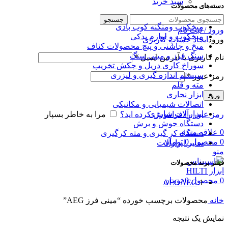
سبد خرید
دسته‌های محصولات
جستجو
میخکوب و‌منگنه کوب بادی
ورود / ثبت نام
میخکوب و لوازم یدکی
ورود
ایجاد حساب کاربری
میخ و چاشنی و پیچ محصولات کناف
سنگ فرز و مینی سنگ
نام کاربری یا آدرس ایمیل
*
سوراخ کاری دریل و چکش تخریب
سیستم اندازه گیری و لیزری
رمز عبور
*
مته و قلم
ابزار نجاری
ورود
اتصالات شیمیایی و مکانیکی
ابزارآلات شارژی
رمز عبور را فراموش کرده اید؟
مرا به خاطر بسپار
دستگاه جوش و برش
0
علاقه مندی
دستگاه کر گیری و مته کرگیری
0
محصول
0
تومان
سایر ابزارآلات
منو
فیلتر برند محصولات
0
محصول
0
تومان
AEG
AEG
1
خانه
محصولات برچسب خورده “مینی فرز AEG”
نمایش یک نتیجه