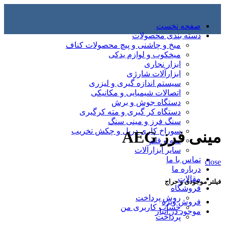
صفحه نخست
دسته بندی محصولات
میخ و چاشنی و پیچ محصولات کناف
میخکوب و لوازم یدکی
ابزار نجاری
ابزارآلات شارژی
سیستم اندازه گیری و لیزری
اتصالات شیمیایی و مکانیکی
دستگاه جوش و برش
دستگاه کر گیری و مته کرگیری
سنگ فرز و مینی سنگ
سوراخ کاری دریل و چکش تخریب
مینی فرز AEG
مته و قلم
سایر ابزارآلات
تماس با ما
close
درباره ما
مقالات
فیلتر موجودی و حراج
فروشگاه
روش پرداخت
فروش ویژه
حساب کاربری من
موجود در انبار
پرداخت