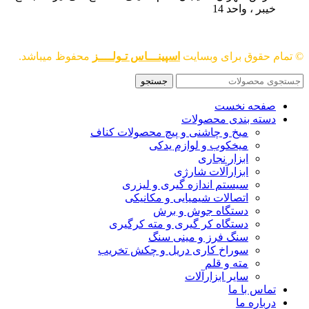
خیبر ، واحد 14
© تمام حقوق برای وبسایت
اسپینـــاس تـولــــز
محفوظ میباشد.
جستجو
صفحه نخست
دسته بندی محصولات
میخ و چاشنی و پیچ محصولات کناف
میخکوب و لوازم یدکی
ابزار نجاری
ابزارآلات شارژی
سیستم اندازه گیری و لیزری
اتصالات شیمیایی و مکانیکی
دستگاه جوش و برش
دستگاه کر گیری و مته کرگیری
سنگ فرز و مینی سنگ
سوراخ کاری دریل و چکش تخریب
مته و قلم
سایر ابزارآلات
تماس با ما
درباره ما