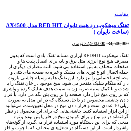
مقایسه
تفنگ میخکوب رد هیت تایوان RED HIT مدل AX4500
(ساخت تایوان )
34,500,000
32,500,000
تومان
تفنگ میخکوب REDHIT ابزاری مشابه تفنگ بادی است که بدون
مصرف هیچ نوع انرژی مثل برق و باد، برای اتصال پلیت ها و
صفحات مختلف به بتن استفاده می شود. البته مصارف دیگری از
جمله اتصال انواع توری های مشبک و غیره به صفحه های بتنی و
مصالح ساختمانی را نیز دارد. این تفنگ ها به وسیله چاشنی باروت
دار که هنگام شلیک منفجر می شود، میخ موجود در خان تفنگ را با
شدت و با کمک سنبه ضربه زن به سمت هدف شلیک کرده و واشری
که بر روی میخ قرار دارد صفحه را بر روی بتن نگه می دارد. با قرار
دادن چاشنی مخصوص در داخل دستگاه که در این مدل به صورت
ریلی 10 عددی است و قرار دادن میخ در محل تعیین‌شده، می‌توانید
از این ابزار استفاده کنید. چاشنی‌هایی که برای این محصول در نظر
گرفته‌اند در دو نوع و برای کوبیدن میخ در فلز یا بتن بوده و نوع
میخی که برای این دستگاه مورد استفاده قرار می‌گیرد، از گونه‌های
واشردار است. از این دستگاه در شغل‌های مختلف که با چوب و فلز