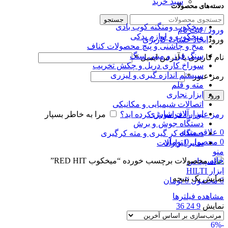
سبد خرید
دسته‌های محصولات
جستجو
میخکوب و‌منگنه کوب بادی
ورود / ثبت نام
میخکوب و لوازم یدکی
ورود
ایجاد حساب کاربری
میخ و چاشنی و پیچ محصولات کناف
سنگ فرز و مینی سنگ
نام کاربری یا آدرس ایمیل
*
سوراخ کاری دریل و چکش تخریب
سیستم اندازه گیری و لیزری
رمز عبور
*
مته و قلم
ابزار نجاری
ورود
اتصالات شیمیایی و مکانیکی
ابزارآلات شارژی
رمز عبور را فراموش کرده اید؟
مرا به خاطر بسپار
دستگاه جوش و برش
0
علاقه مندی
دستگاه کر گیری و مته کرگیری
0
محصول
0
تومان
سایر ابزارآلات
منو
خانه
محصولات برچسب خورده “میخکوب RED HIT”
نمایش یک نتیجه
0
محصول
0
تومان
مشاهده فیلترها
نمایش
9
24
36
-6%