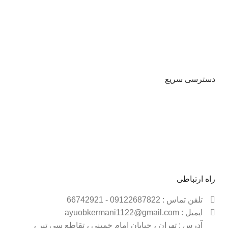
یک آنها را با هم مقایسه کنید و خرید خود را به سادگی انجام
دهید .
دسترسی سریع
حساب کاربری
شیوه پرداخت
قوانین و مقررات
فروشـــگاه
راه ارتباطی
تلفن تماس : 09122687822 - 66742921
ایمیل : ayuobkermani1122@gmail.com
آدرس : تهران ، خیابان امام خمینی ، تقاطع سی تیر ،