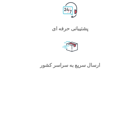
پشتیبانی حرفه ای
ارسال سریع به سراسر کشور
فروشگاه اسپیناس تولز با فعالیت در حوزه ابزارآلات کارگاهی
، خانگی و صنعتی توانسته است بستر مناسبی را برای تمام
اقشار جامعه و متخصصین اهل فن جهت بررسی و خرید انواع
ابزار فراهم سازد . در اسپیناس تولز میتوانید با یک جستجوی
ساده به ابزاری که نیاز دارید برسید و با توجه به مشخصات هر