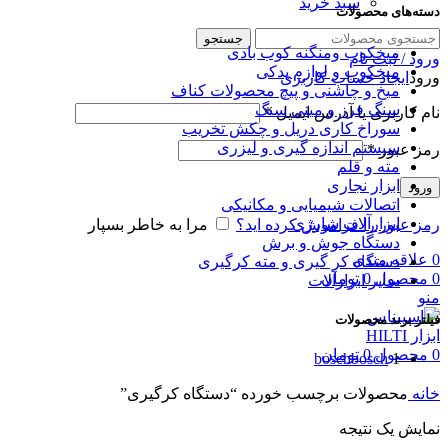
سبد خرید
دسته‌های محصولات
جستجو
میخکوب و‌منگنه کوب بادی
ورود / ثبت نام
میخکوب و لوازم یدکی
ورود
ایجاد حساب کاربری
میخ و چاشنی و پیچ محصولات کناف
سنگ فرز و مینی سنگ
نام کاربری یا آدرس ایمیل
*
سوراخ کاری دریل و چکش تخریب
سیستم اندازه گیری و لیزری
رمز عبور
*
مته و قلم
ابزار نجاری
ورود
اتصالات شیمیایی و مکانیکی
ابزارآلات شارژی
رمز عبور را فراموش کرده اید؟
مرا به خاطر بسپار
دستگاه جوش و برش
0
علاقه مندی
دستگاه کر گیری و مته کرگیری
0
محصول
0
تومان
سایر ابزارآلات
منو
فیلتر برند محصولات
0
محصول
0
تومان
bosch
bosch
1
خانه
محصولات برچسب خورده “دستگاه کرگیری”
نمایش یک نتیجه