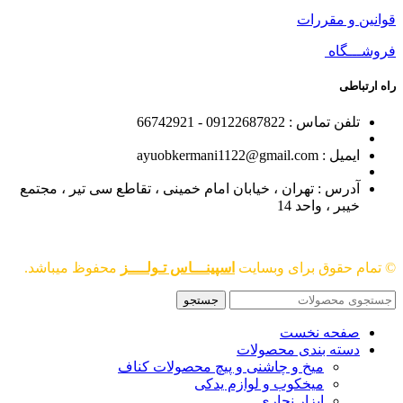
قوانین و مقررات
فروشـــگاه
راه ارتباطی
تلفن تماس : 09122687822 - 66742921
ایمیل : ayuobkermani1122@gmail.com
آدرس : تهران ، خیابان امام خمینی ، تقاطع سی تیر ، مجتمع
خیبر ، واحد 14
© تمام حقوق برای وبسایت
اسپینـــاس تـولــــز
محفوظ میباشد.
جستجو
صفحه نخست
دسته بندی محصولات
میخ و چاشنی و پیچ محصولات کناف
میخکوب و لوازم یدکی
ابزار نجاری