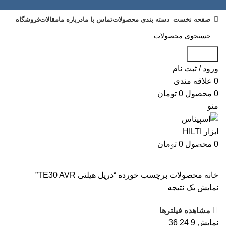
صفحه نخست
دسته بندی محصولات
تماس با ما
درباره ما
مقالات
فروشگاه
جستجو
ورود / ثبت نام
0
علاقه مندی
0
محصول
0
تومان
منو
0
محصول
0
تومان
دریل هیلتی TE30 AVR
خانه
محصولات برچسب خورده “دریل هیلتی TE30 AVR”
نمایش یک نتیجه
مشاهده فیلترها
نمایش
9
24
36