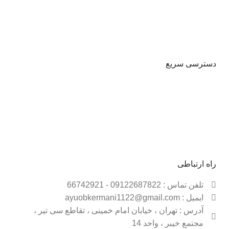
دهید .
دسترسی سریع
حساب کاربری
شیوه پرداخت
قوانین و مقررات
فروشـــگاه
راه ارتباطی
تلفن تماس : 09122687822 - 66742921
ایمیل : ayuobkermani1122@gmail.com
آدرس : تهران ، خیابان امام خمینی ، تقاطع سی تیر ،
مجتمع خیبر ، واحد 14