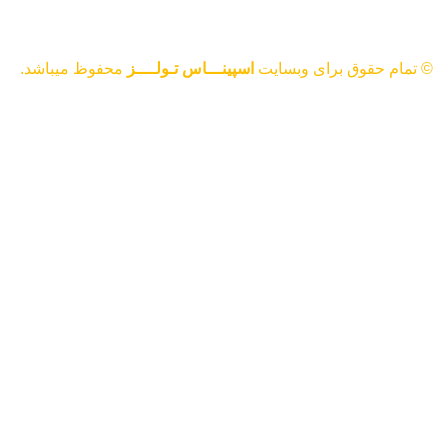
© تمام حقوق برای وبسایت
اسپینـــاس تـولــــز
محفوظ میباشد.