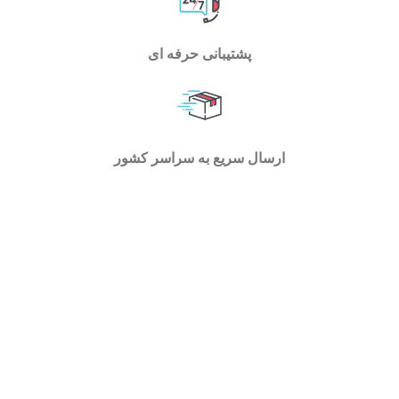
پشتیبانی حرفه ای
ارسال سریع به سراسر کشور
فروشگاه اسپیناس تولز با فعالیت در حوزه ابزارآلات کارگاهی
، خانگی و صنعتی توانسته است بستر مناسبی را برای تمام
اقشار جامعه و متخصصین اهل فن جهت بررسی و خرید انواع
ابزار فراهم سازد . در اسپیناس تولز میتوانید با یک جستجوی
ساده به ابزاری که نیاز دارید برسید و با توجه به مشخصات هر
یک آنها را با هم مقایسه کنید و خرید خود را به سادگی انجام